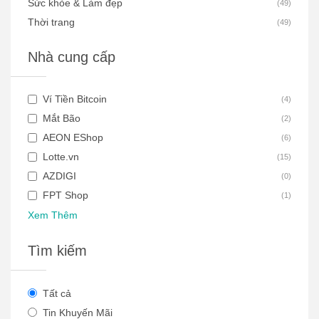
Sức khỏe & Làm đẹp
(
49
)
Thời trang
(
49
)
Nhà cung cấp
Ví Tiền Bitcoin
(
4
)
Mắt Bão
(
2
)
AEON EShop
(
6
)
Lotte.vn
(
15
)
AZDIGI
(
0
)
FPT Shop
(
1
)
Xem Thêm
Tìm kiếm
Tất cả
Tin Khuyến Mãi