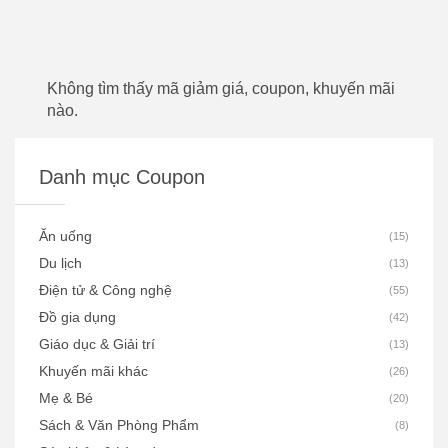
Không tìm thấy mã giảm giá, coupon, khuyến mãi
nào.
Danh mục Coupon
Ăn uống
(
15
)
Du lịch
(
13
)
Điện tử & Công nghệ
(
55
)
Đồ gia dụng
(
42
)
Giáo dục & Giải trí
(
13
)
Khuyến mãi khác
(
26
)
Mẹ & Bé
(
20
)
Sách & Văn Phòng Phẩm
(
8
)