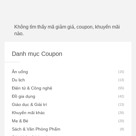
Không tìm thấy mã giảm giá, coupon, khuyến mãi
nào.
Danh mục Coupon
Ăn uống
(
15
)
Du lịch
(
13
)
Điện tử & Công nghệ
(
55
)
Đồ gia dụng
(
42
)
Giáo dục & Giải trí
(
13
)
Khuyến mãi khác
(
26
)
Mẹ & Bé
(
20
)
Sách & Văn Phòng Phẩm
(
8
)