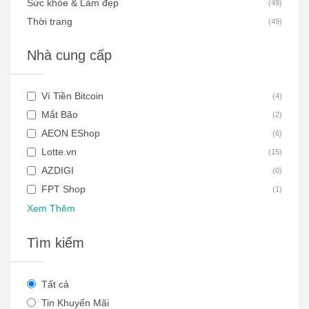
Sức khỏe & Làm đẹp
(
49
)
Thời trang
(
49
)
Nhà cung cấp
Ví Tiền Bitcoin
(
4
)
Mắt Bão
(
2
)
AEON EShop
(
6
)
Lotte.vn
(
15
)
AZDIGI
(
0
)
FPT Shop
(
1
)
Xem Thêm
Tìm kiếm
Tất cả
Tin Khuyến Mãi