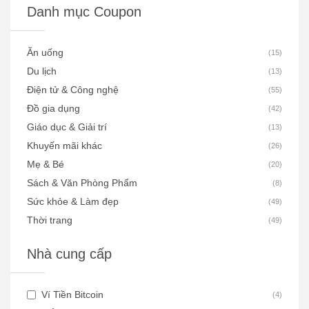
Danh mục Coupon
Ăn uống
(
15
)
Du lịch
(
13
)
Điện tử & Công nghệ
(
55
)
Đồ gia dụng
(
42
)
Giáo dục & Giải trí
(
13
)
Khuyến mãi khác
(
26
)
Mẹ & Bé
(
20
)
Sách & Văn Phòng Phẩm
(
8
)
Sức khỏe & Làm đẹp
(
49
)
Thời trang
(
49
)
Nhà cung cấp
Ví Tiền Bitcoin
(
4
)