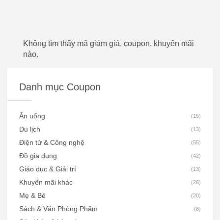
Không tìm thấy mã giảm giá, coupon, khuyến mãi
nào.
Danh mục Coupon
Ăn uống
(
15
)
Du lịch
(
13
)
Điện tử & Công nghệ
(
55
)
Đồ gia dụng
(
42
)
Giáo dục & Giải trí
(
13
)
Khuyến mãi khác
(
26
)
Mẹ & Bé
(
20
)
Sách & Văn Phòng Phẩm
(
8
)