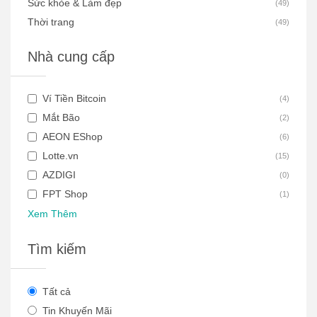
Sức khỏe & Làm đẹp
(
49
)
Thời trang
(
49
)
Nhà cung cấp
Ví Tiền Bitcoin
(
4
)
Mắt Bão
(
2
)
AEON EShop
(
6
)
Lotte.vn
(
15
)
AZDIGI
(
0
)
FPT Shop
(
1
)
Xem Thêm
Tìm kiếm
Tất cả
Tin Khuyến Mãi