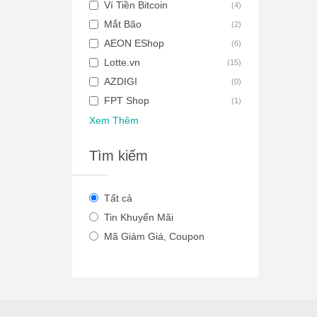
Ví Tiền Bitcoin
(
4
)
Mắt Bão
(
2
)
AEON EShop
(
6
)
Lotte.vn
(
15
)
AZDIGI
(
0
)
FPT Shop
(
1
)
Xem Thêm
Tìm kiếm
Tất cả
Tin Khuyến Mãi
Mã Giảm Giá, Coupon