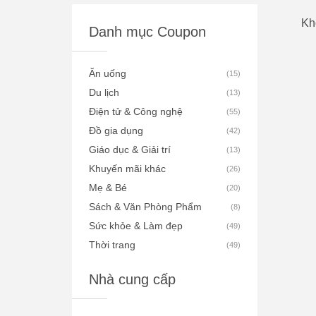
Kh
Danh mục Coupon
Ăn uống
(
15
)
Du lịch
(
13
)
Điện tử & Công nghệ
(
55
)
Đồ gia dụng
(
42
)
Giáo dục & Giải trí
(
13
)
Khuyến mãi khác
(
26
)
Mẹ & Bé
(
20
)
Sách & Văn Phòng Phẩm
(
8
)
Sức khỏe & Làm đẹp
(
49
)
Thời trang
(
49
)
Nhà cung cấp