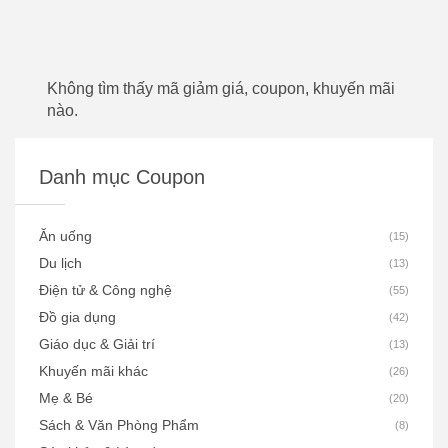
Không tìm thấy mã giảm giá, coupon, khuyến mãi
nào.
Danh mục Coupon
Ăn uống
(
15
)
Du lịch
(
13
)
Điện tử & Công nghệ
(
55
)
Đồ gia dụng
(
42
)
Giáo dục & Giải trí
(
13
)
Khuyến mãi khác
(
26
)
Mẹ & Bé
(
20
)
Sách & Văn Phòng Phẩm
(
8
)