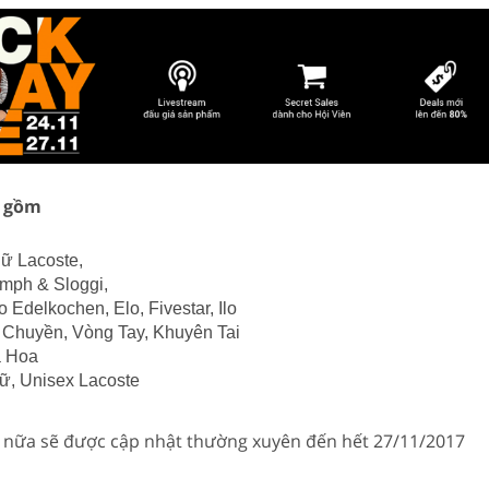
% gồm
ữ Lacoste,
umph & Sloggi,
 Edelkochen, Elo, Fivestar, Ilo
 Chuyền, Vòng Tay, Khuyên Tai
à Hoa
ữ, Unisex Lacoste
 nữa sẽ được cập nhật thường xuyên đến hết 27/11/2017