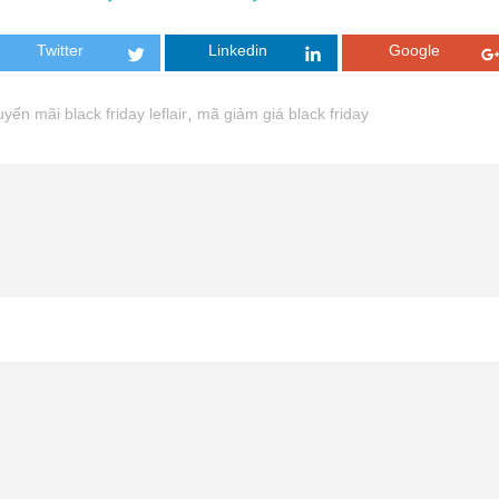
Twitter
Linkedin
Google
yến mãi black friday leflair
,
mã giảm giá black friday