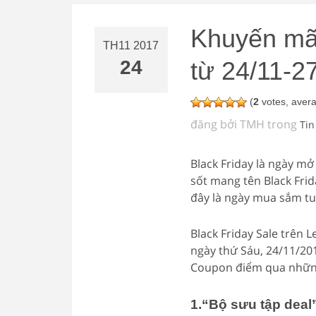
Khuyến mãi
TH11 2017
24
từ 24/11-27
(
2
votes, aver
đăng bởi TMH trong
Tin
Black Friday là ngày m
sốt mang tên Black Frid
đây là ngày mua sắm tuy
Black Friday Sale trên 
ngày thứ Sáu, 24/11/20
Coupon điểm qua những
1.“Bộ sưu tập deal