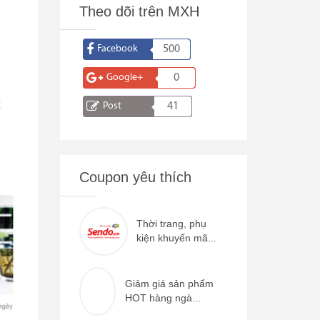
Theo dõi trên MXH
Facebook
500
Google+
0
t
Post
41
Coupon yêu thích
Thời trang, phụ
kiện khuyến mã...
Giảm giá sản phẩm
HOT hàng ngà...