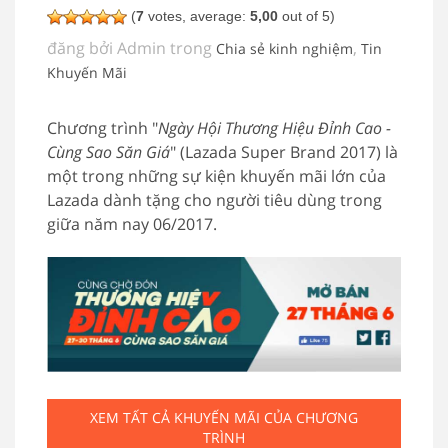
(
7
votes, average:
5,00
out of 5)
đăng bởi Admin trong
,
Chia sẻ kinh nghiệm
Tin
Khuyến Mãi
Chương trình "
Ngày Hội Thương Hiệu Đỉnh Cao -
Cùng Sao Săn Giá
" (Lazada Super Brand 2017) là
một trong những sự kiện khuyến mãi lớn của
Lazada dành tặng cho người tiêu dùng trong
giữa năm nay 06/2017.
XEM TẤT CẢ KHUYẾN MÃI CỦA CHƯƠNG
TRÌNH