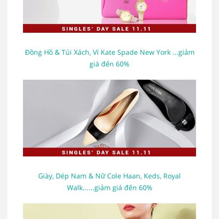
Đồng Hồ & Túi Xách, Ví Kate Spade New York ...giảm
giá đến 60%
Giày, Dép Nam & Nữ Cole Haan, Keds, Royal
Walk......giảm giá đến 60%