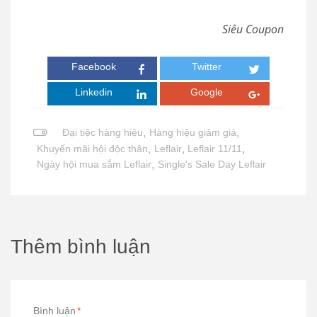
Siêu Coupon
Facebook
Twitter
Linkedin
Google
Đại tiệc hàng hiệu
,
Hàng hiệu giảm giá
,
Khuyến mãi hội độc thân
,
Leflair
,
Leflair 11/11
,
Ngày hội mua sắm Leflair
,
Single's Sale Day Leflair
Thêm bình luận
Bình luận
*