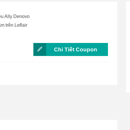
ệu Ally Denovo
 trên Leflair
Chi Tiết Coupon