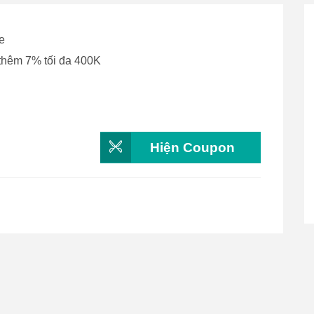
e
thêm 7% tối đa 400K
Hiện Coupon