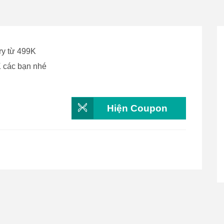
ry từ 499K
 các bạn nhé
Hiện Coupon