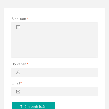
Bình luận
*
Họ và tên
*
Email
*