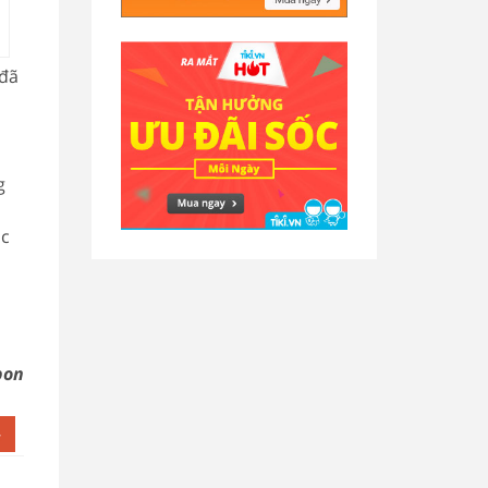
 đã
g
ác
pon