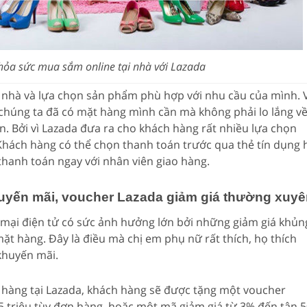
hỏa sức mua sắm online tại nhà với Lazada
ở nhà và lựa chọn sản phẩm phù hợp với nhu cầu của mình. 
t, chúng ta đã có mặt hàng mình cần mà không phải lo lắng v
. Bởi vì Lazada đưa ra cho khách hàng rất nhiều lựa chọn
 Khách hàng có thể chọn thanh toán trước qua thẻ tín dụng 
thanh toán ngay với nhân viên giao hàng.
huyến mãi, voucher Lazada giảm giá thường xuyê
 mại điện tử có sức ảnh hưởng lớn bởi những giảm giá khủn
 mặt hàng. Đây là điều mà chị em phụ nữ rất thích, họ thích
khuyến mãi.
hàng tại Lazada, khách hàng sẽ được tặng một voucher
5 triệu tùy đơn hàng, hoặc một mã giảm giá từ 3% đến tận 