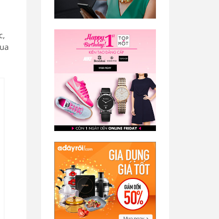
c,
mua