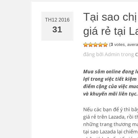
Tại sao ch
TH12 2016
31
giá rẻ tại 
(
3
votes, aver
đăng bởi Admin trong
C
Mua sắm online đang là 
lợi trong việc tiết ki
điểm cộng của việc mu
và khuyến mãi liên tục.
Nếu các bạn để ý thì bâ
giá rẻ trên Lazada, rồi
những trang thương mại 
tại sao Lazada lại chiế