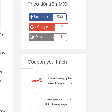
Theo dõi trên MXH
Facebook
500
Google+
0
Và
Post
41
ề
hay
Coupon yêu thích
n
Thời trang, phụ
g
kiện khuyến mã...
Giảm giá sản phẩm
HOT hàng ngà...
50%