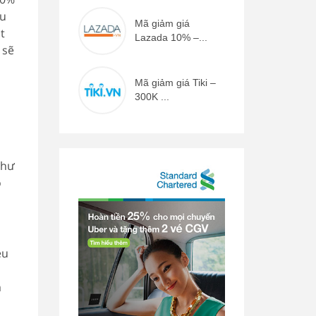
ệu
Mã giảm giá
t
Lazada 10% –...
 sẽ
Mã giảm giá Tiki –
300K ...
như
ó
ều
m