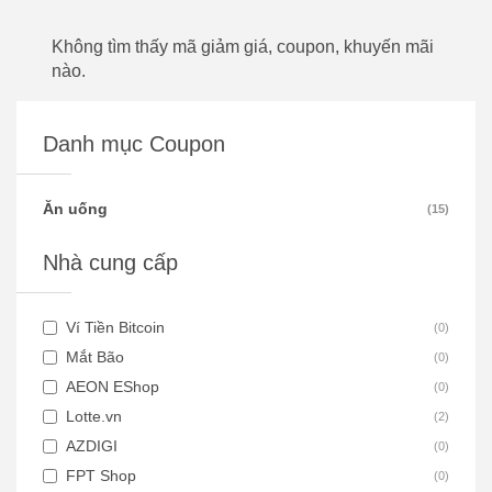
Không tìm thấy mã giảm giá, coupon, khuyến mãi
nào.
Danh mục Coupon
Ăn uống
(
15
)
Nhà cung cấp
Ví Tiền Bitcoin
(
0
)
Mắt Bão
(
0
)
AEON EShop
(
0
)
Lotte.vn
(
2
)
AZDIGI
(
0
)
FPT Shop
(
0
)