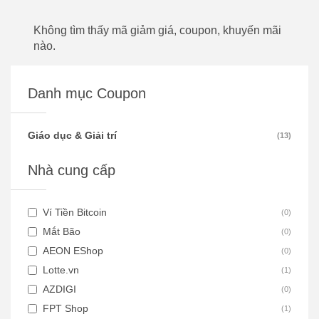
Không tìm thấy mã giảm giá, coupon, khuyến mãi
nào.
Danh mục Coupon
Giáo dục & Giải trí
(
13
)
Nhà cung cấp
Ví Tiền Bitcoin
(
0
)
Mắt Bão
(
0
)
AEON EShop
(
0
)
Lotte.vn
(
1
)
AZDIGI
(
0
)
FPT Shop
(
1
)