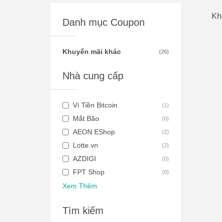
Kh
Danh mục Coupon
Khuyến mãi khác
(
26
)
Nhà cung cấp
Ví Tiền Bitcoin
(
1
)
Mắt Bão
(
0
)
AEON EShop
(
2
)
Lotte.vn
(
2
)
AZDIGI
(
0
)
FPT Shop
(
0
)
Xem Thêm
Tìm kiếm