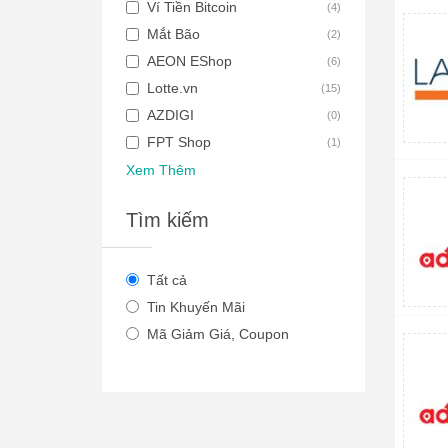
Ví Tiền Bitcoin
(
4
)
Mắt Bão
(
2
)
AEON EShop
(
6
)
Lotte.vn
(
15
)
AZDIGI
(
0
)
FPT Shop
(
1
)
Xem Thêm
Tìm kiếm
Tất cả
Tin Khuyến Mãi
Mã Giảm Giá, Coupon