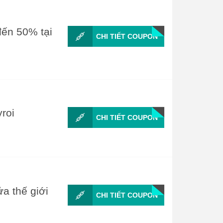
đến 50% tại
CHI TIẾT COUPON
yroi
CHI TIẾT COUPON
a thế giới
CHI TIẾT COUPON