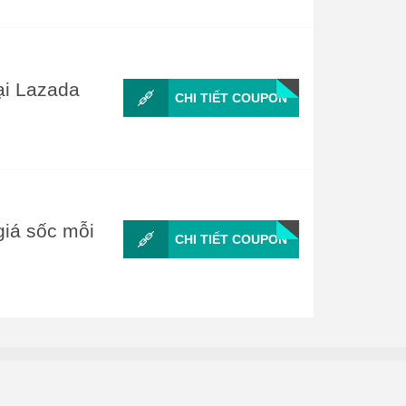
ại Lazada
CHI TIẾT COUPON
iá sốc mỗi
CHI TIẾT COUPON
Đăng Ký Nhận Coupon