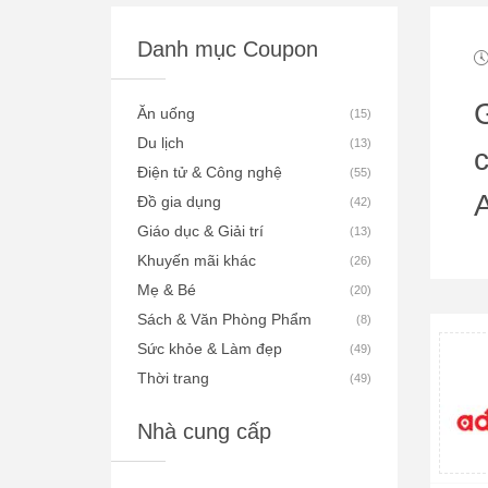
Danh mục Coupon
Ăn uống
(
15
)
Du lịch
(
13
)
c
Điện tử & Công nghệ
(
55
)
Đồ gia dụng
(
42
)
Giáo dục & Giải trí
(
13
)
Khuyến mãi khác
(
26
)
Mẹ & Bé
(
20
)
Sách & Văn Phòng Phẩm
(
8
)
Sức khỏe & Làm đẹp
(
49
)
Thời trang
(
49
)
Nhà cung cấp