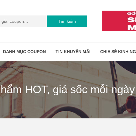
Tìm kiếm
DANH MỤC COUPON
TIN KHUYẾN MÃI
CHIA SẺ KINH N
hẩm HOT, giá sốc mỗi ngày t