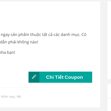
g ngay sản phẩm thuộc tất cả các danh mục. Có
dẫn phải không nào!
nha bạn!
Chi Tiết Coupon
á hôm nay
,
tiki