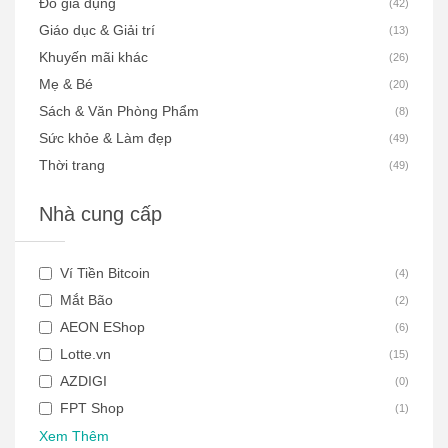
Đồ gia dụng
(
42
)
Giáo dục & Giải trí
(
13
)
Khuyến mãi khác
(
26
)
Mẹ & Bé
(
20
)
Sách & Văn Phòng Phẩm
(
8
)
Sức khỏe & Làm đẹp
(
49
)
Thời trang
(
49
)
Nhà cung cấp
Ví Tiền Bitcoin
(
4
)
Mắt Bão
(
2
)
AEON EShop
(
6
)
Lotte.vn
(
15
)
AZDIGI
(
0
)
FPT Shop
(
1
)
Xem Thêm