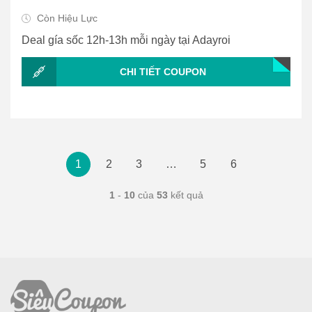
Còn Hiệu Lực
Deal gía sốc 12h-13h mỗi ngày tại Adayroi
CHI TIẾT COUPON
1
2
3
…
5
6
1
-
10
của
53
kết quả