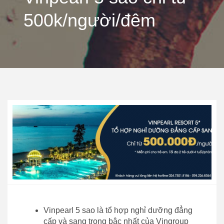
500k/người/đêm
Vinpearl 5 sao là tổ hợp nghỉ dưỡng đẳng
cấp và sang trọng bậc nhất của Vingroup