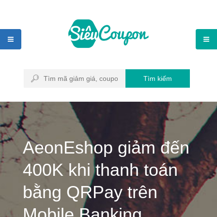
Tìm kiếm
AeonEshop giảm đến
400K khi thanh toán
bằng QRPay trên
Mobile Banking