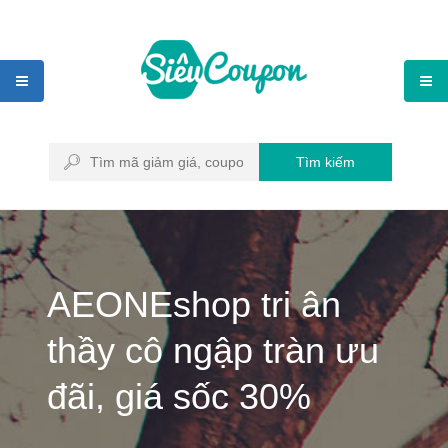
Tìm kiếm
AEONEshop tri ân
thầy cô ngập tràn ưu
đãi, giá sốc 30%