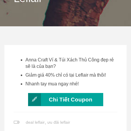
Anna Craft Ví & Túi Xách Thủ Công đẹp rẻ
sẽ là của bạn?
Giảm giá 40% chỉ có tại Leflair mà thôi!
Nhanh tay mua ngay nhé!
Chi Tiết Coupon
deal leflair
,
ưu đãi leflair