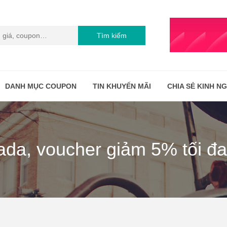
Tìm kiếm
DANH MỤC COUPON
TIN KHUYẾN MÃI
CHIA SẺ KINH N
zada, voucher giảm 5% tối đ