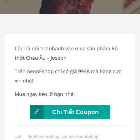
Các bà nội trợ nhanh vào mua sản phẩm Bộ
thớt Châu Âu – Joseph
Trên AeonEshop chỉ có giá 999K mà hàng cực
xịn nhé!
Mua ngay kẻo lỡ bạn nhé!
Chi Tiết Coupon
deal Aeoneshop
,
ưu đãi AeonEshop