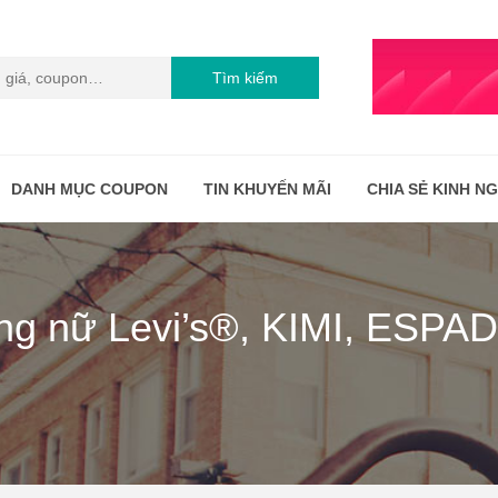
Tìm kiếm
DANH MỤC COUPON
TIN KHUYẾN MÃI
CHIA SẺ KINH N
ang nữ Levi’s®, KIMI, ESPAD