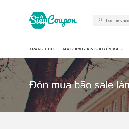
TRANG CHỦ
MÃ GIẢM GIÁ & KHUYẾN MÃI
Đón mua bão sale làm 