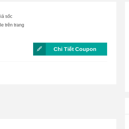
iá sốc
e trên trang
Chi Tiết Coupon