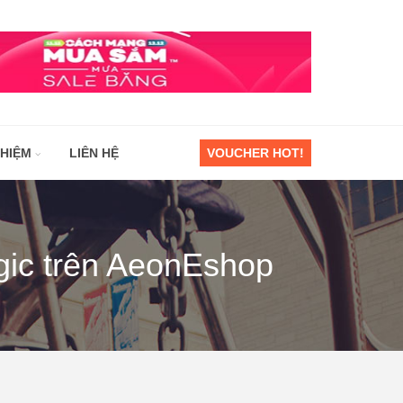
GHIỆM
LIÊN HỆ
VOUCHER HOT!
gic trên AeonEshop