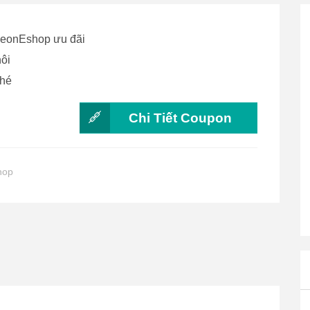
 AeonEshop ưu đãi
hôi
nhé
Chi Tiết Coupon
hop