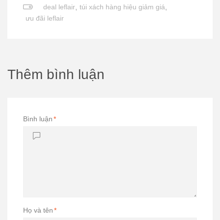
deal leflair
,
túi xách hàng hiệu giảm giá
,
ưu đãi leflair
Thêm bình luận
Bình luận
*
Họ và tên
*