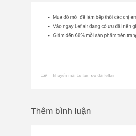
Mua đồ mới để làm bếp thôi các chị em
Vào ngay Leflair đang có ưu đãi nên gi
GIảm đến 68% mỗi sản phẩm trên tran
khuyến mãi Leflair
,
ưu đãi leflair
Thêm bình luận