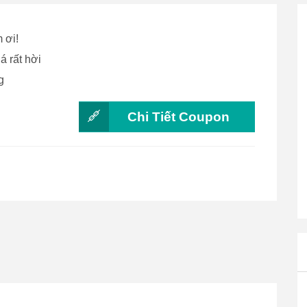
 ơi!
á rất hời
g
Chi Tiết Coupon