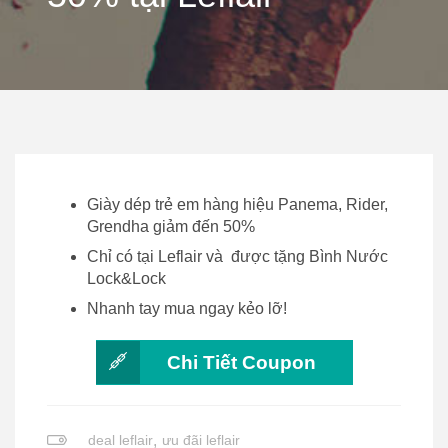
Giày dép trẻ em hàng hiệu Panema, Rider,
Grendha giảm đến 50%
Chỉ có tại Leflair và được tặng Bình Nước
Lock&Lock
Nhanh tay mua ngay kẻo lỡ!
Chi Tiết Coupon
deal leflair
,
ưu đãi leflair