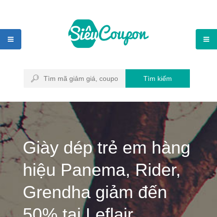
Tìm kiếm
Giày dép trẻ em hàng
hiệu Panema, Rider,
Grendha giảm đến
50% tại Leflair