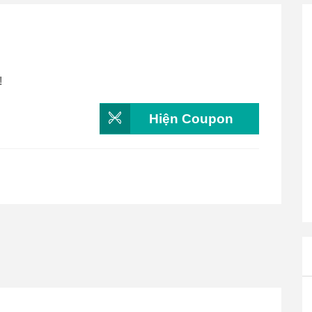
i
!
Hiện Coupon