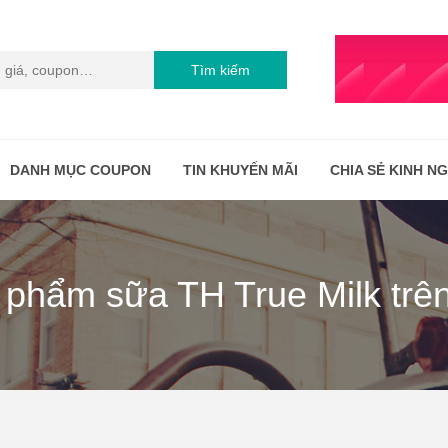
Tìm kiếm
DANH MỤC COUPON
TIN KHUYẾN MÃI
CHIA SẺ KINH N
 phẩm sữa TH True Milk trên