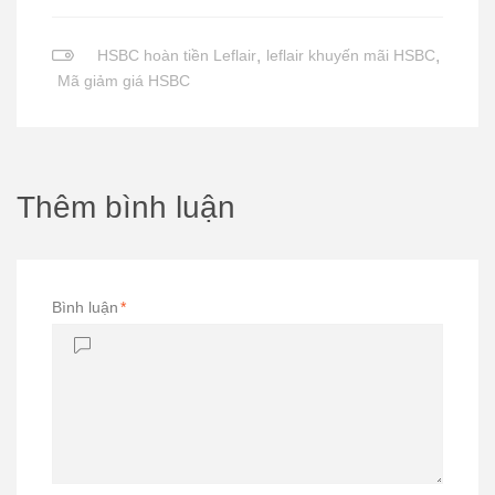
HSBC hoàn tiền Leflair
,
leflair khuyến mãi HSBC
,
Mã giảm giá HSBC
Thêm bình luận
Bình luận
*