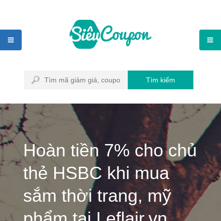
Tìm kiếm
Hoàn tiền 7% cho chủ
thẻ HSBC khi mua
sắm thời trang, mỹ
phẩm tại Leflair.vn