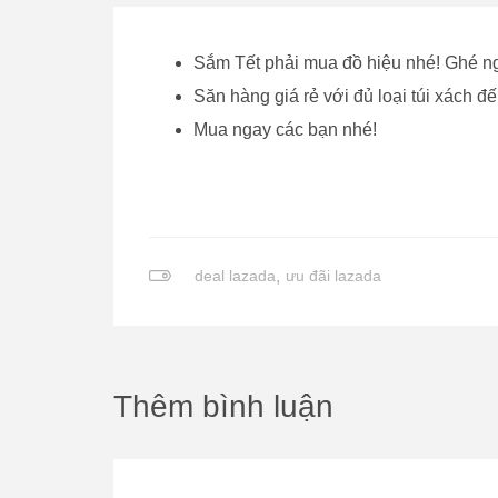
Sắm Tết phải mua đồ hiệu nhé! Ghé n
Săn hàng giá rẻ với đủ loại túi xách đ
Mua ngay các bạn nhé!
deal lazada
,
ưu đãi lazada
Thêm bình luận