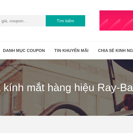
Tìm kiếm
DANH MỤC COUPON
TIN KHUYẾN MÃI
CHIA SẺ KINH N
a kính mắt hàng hiệu Ray-B