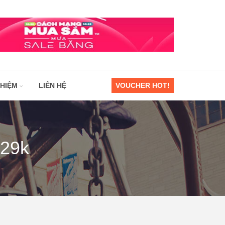
GHIỆM
LIÊN HỆ
VOUCHER HOT!
529k