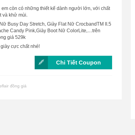
ẻ em còn có những thiết kế dành người lớn, với chất
t và khử mùi.
Nữ Busy Day Stretch, Giày Flat Nữ CrocbandTM II.5
che Candy Pink,Giày Boot Nữ ColorLite,…trên
ồng giá 529k
 giày cực chất nhé!
Chi Tiết Coupon
eflair đồng giá