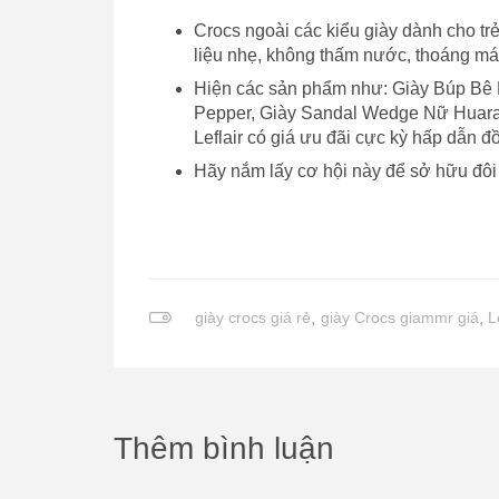
Crocs ngoài các kiểu giày dành cho tr
liệu nhẹ, không thấm nước, thoáng má
Hiện các sản phẩm như: Giày Búp Bê 
Pepper, Giày Sandal Wedge Nữ Huara
Leflair có giá ưu đãi cực kỳ hấp dẫn đ
Hãy nắm lấy cơ hội này để sở hữu đôi
giày crocs giá rẻ
,
giày Crocs giammr giá
,
L
Thêm bình luận