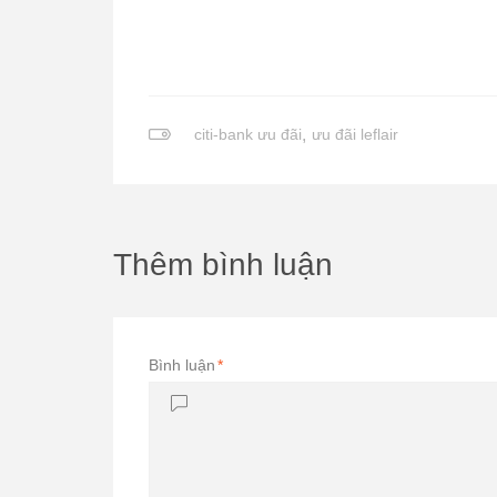
citi-bank ưu đãi
,
ưu đãi leflair
Thêm bình luận
Bình luận
*