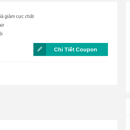
iá giảm cực chất
ir
ôi
Chi Tiết Coupon