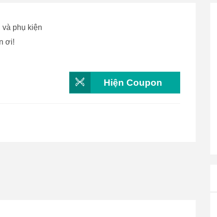
g và phụ kiện
n ơi!
Hiện Coupon