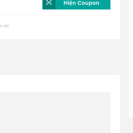
Hiện Coupon
m tét