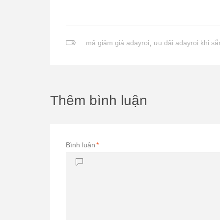
mã giảm giá adayroi
,
ưu đãi adayroi khi sắ
Thêm bình luận
Bình luận
*