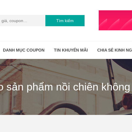
Tìm kiếm
DANH MỤC COUPON
TIN KHUYẾN MÃI
CHIA SẺ KINH N
o sản phẩm nồi chiên khôn