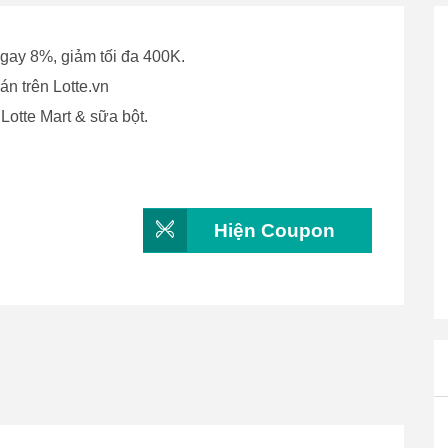
gay 8%, giảm tối đa 400K.
n trên Lotte.vn
otte Mart & sữa bột.
Hiện Coupon