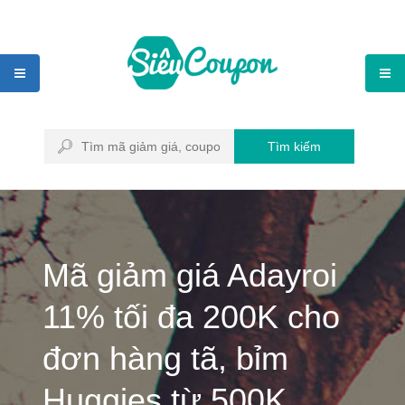
Tìm kiếm
Mã giảm giá Adayroi
11% tối đa 200K cho
đơn hàng tã, bỉm
Huggies từ 500K