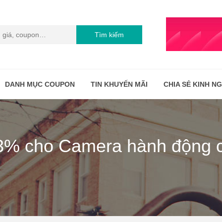
Tìm kiếm
DANH MỤC COUPON
TIN KHUYẾN MÃI
CHIA SẺ KINH N
 3% cho Camera hành động 