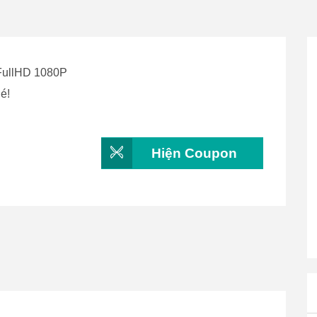
FullHD 1080P
é!
Hiện Coupon