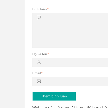
Bình luận
*
Họ và tên
*
Email
*
Website này sử dụng Akismet để hạn chế