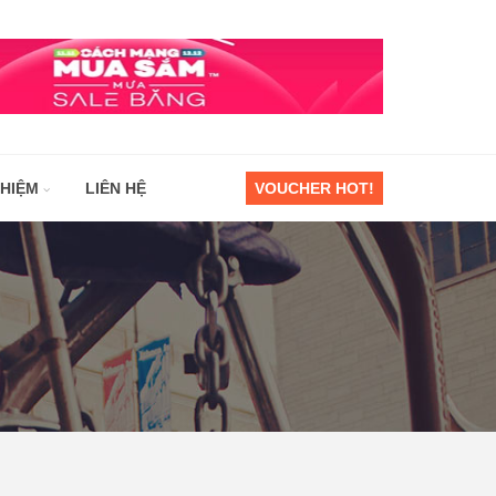
GHIỆM
LIÊN HỆ
VOUCHER HOT!
g