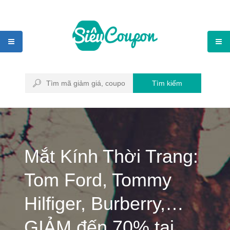
Tìm kiếm
Mắt Kính Thời Trang:
Tom Ford, Tommy
Hilfiger, Burberry,…
GIẢM đến 70% tại