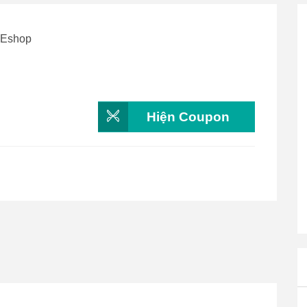
onEshop
Hiện Coupon