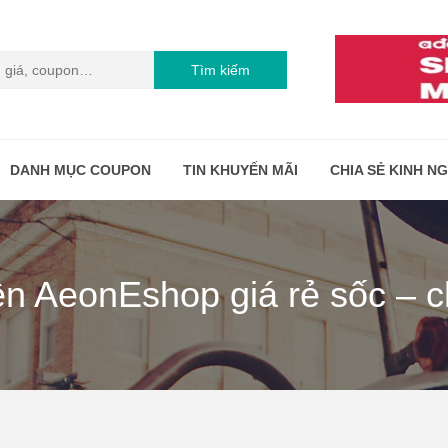
Tìm kiếm
DANH MỤC COUPON
TIN KHUYẾN MÃI
CHIA SẺ KINH N
ên AeonEshop giá rẻ sốc – c